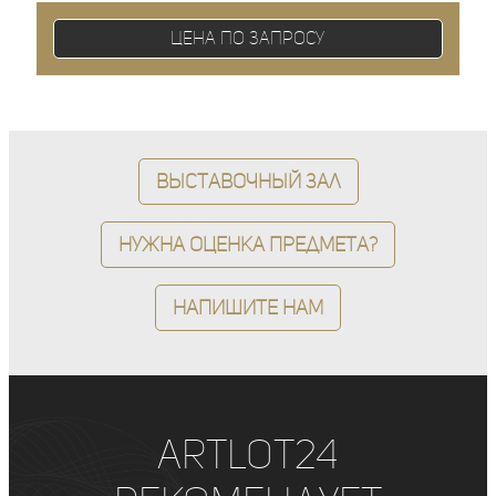
Цена по запросу
Выставочный зал
Нужна оценка предмета?
Напишите нам
ArtLot24