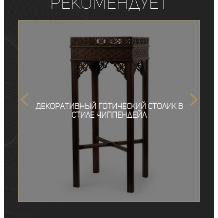
рекомендует
Декоративный готический столик в
стиле Чиппендейл