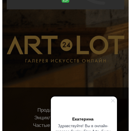
Продавцу
Покупателю
Энциклопедия
О галерее
Екатерина
Частые вопросы
Контакты
Здравствуйте! Вы в онлайн-