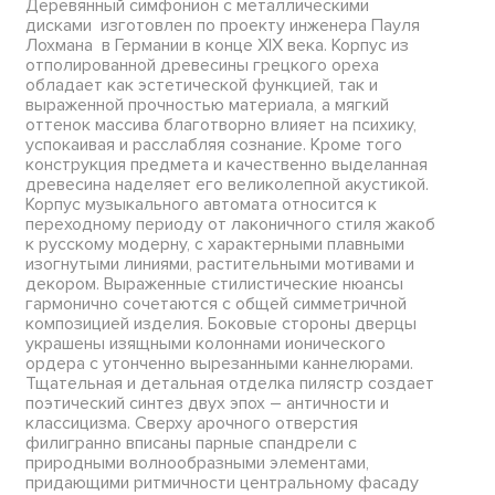
Деревянный симфонион с металлическими
дисками изготовлен по проекту инженера Пауля
Лохмана в Германии в конце XIX века. Корпус из
отполированной древесины грецкого ореха
обладает как эстетической функцией, так и
выраженной прочностью материала, а мягкий
оттенок массива благотворно влияет на психику,
успокаивая и расслабляя сознание. Кроме того
конструкция предмета и качественно выделанная
древесина наделяет его великолепной акустикой.
Корпус музыкального автомата относится к
переходному периоду от лаконичного стиля жакоб
к русскому модерну, с характерными плавными
изогнутыми линиями, растительными мотивами и
декором. Выраженные стилистические нюансы
гармонично сочетаются с общей симметричной
композицией изделия. Боковые стороны дверцы
украшены изящными колоннами ионического
ордера с утонченно вырезанными каннелюрами.
Тщательная и детальная отделка пилястр создает
поэтический синтез двух эпох – античности и
классицизма. Сверху арочного отверстия
филигранно вписаны парные спандрели с
природными волнообразными элементами,
придающими ритмичности центральному фасаду