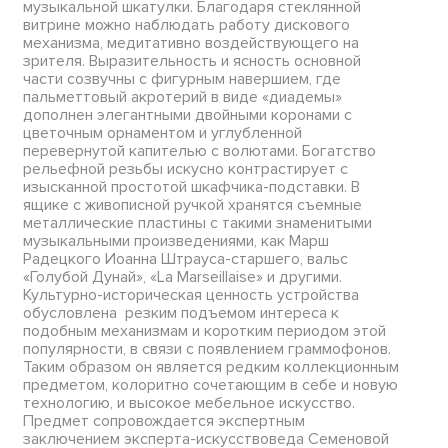
музыкальной шкатулки. Благодаря стеклянной
витрине можно наблюдать работу дискового
механизма, медитативно воздействующего на
зрителя. Выразительность и ясность основной
части созвучны с фигурным навершием, где
пальметтовый акротерий в виде «диадемы»
дополнен элегантными двойными коронами с
цветочным орнаментом и углубленной
перевернутой капителью с волютами. Богатство
рельефной резьбы искусно контрастирует с
изысканной простотой шкафчика-подставки. В
ящике с живописной ручкой хранятся съемные
металлические пластины с такими знаменитыми
музыкальными произведениями, как Марш
Радецкого Иоанна Штрауса-старшего, вальс
«Голубой Дунай», «La Marseillaise» и другими.
Культурно-историческая ценность устройства
обусловлена резким подъемом интереса к
подобным механизмам и коротким периодом этой
популярности, в связи с появлением граммофонов.
Таким образом он является редким коллекционным
предметом, колоритно сочетающим в себе и новую
технологию, и высокое мебельное искусство.
Предмет сопровождается экспертным
заключением эксперта-искусствоведа Семеновой