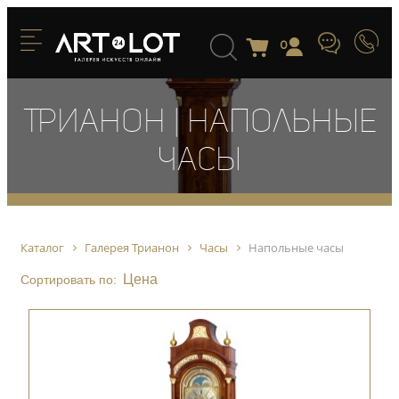
0
Трианон | Напольные
часы
Каталог
Галерея Трианон
Часы
Напольные часы
Цена
Сортировать по: