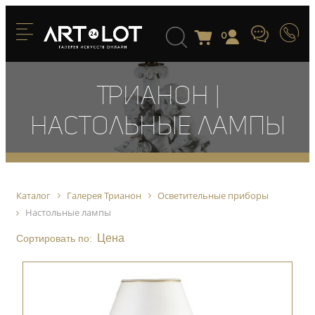
0
Трианон |
Настольные лампы
Каталог
Галерея Трианон
Осветительные приборы
Настольные лампы
Цена
Сортировать по: