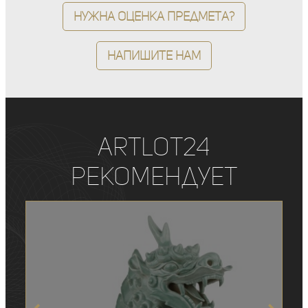
Нужна оценка предмета?
Напишите нам
ArtLot24
рекомендует