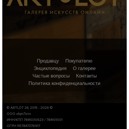
Продавцу
Покупателю
Энциклопедия
О галерее
Частые вопросы
Контакты
Политика конфиденциальности
© ARTLOT 24, 2015 - 2026 ©
ООО «АртЛот»
ИНН/КПП 7841030623 / 784101001
ОГРН 1157847376917