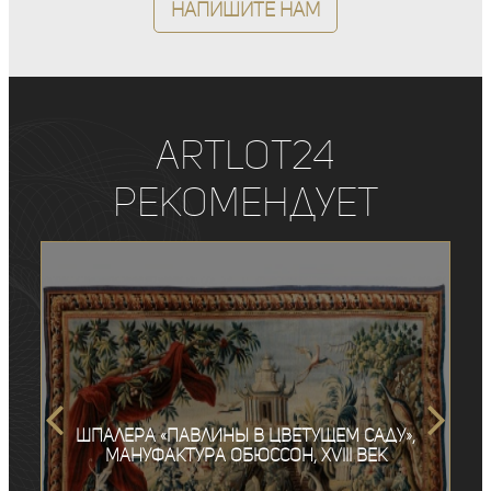
Напишите нам
ArtLot24
рекомендует
Шпалера «‎Павлины в цветущем саду»,
мануфактура Обюссон, XVIII век