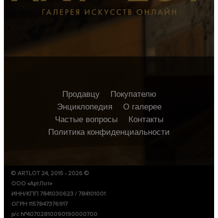
Продавцу
Покупателю
Энциклопедия
О галерее
Частые вопросы
Контакты
Политика конфиденциальности
© ARTLOT 24, 2015 - 2026 ©
ООО «АртЛот»
ИНН/КПП 7841030623 / 784101001
ОГРН 1157847376917
р/с №40702810090190000700