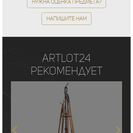
Нужна оценка предмета?
Напишите нам
ArtLot24
рекомендует