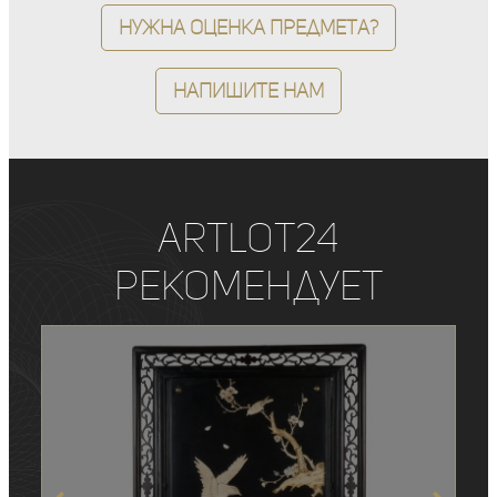
Нужна оценка предмета?
Напишите нам
ArtLot24
рекомендует