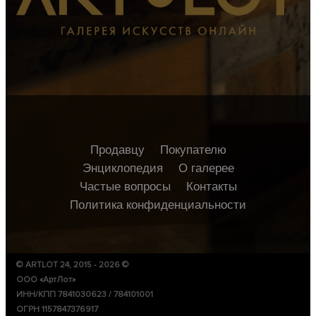
Продавцу
Покупателю
Энциклопедия
О галерее
Частые вопросы
Контакты
Политика конфиденциальности
© ARTLOT 24, 2015 - 2026 ©
ООО «АртЛот»
ИНН/КПП 7841030623 / 784101001
ОГРН 1157847376917