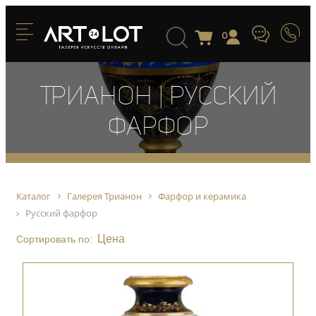
0
Трианон | Русский
фарфор
Каталог
Галерея Трианон
Фарфор и керамика
Русский фарфор
Цена
Сортировать по: