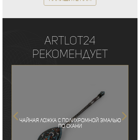
ArtLot24
рекомендует
Чайная ложка с полихромной эмалью
по скани