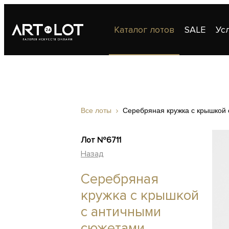
Каталог лотов
SALE
Ус
Публикации
Контакты
Все лоты
Серебряная кружка с крышкой
Лот №6711
Назад
Серебряная
кружка с крышкой
с античными
сюжетами