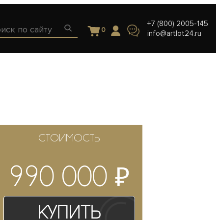
+7 (800) 2005-145
0
info@artlot24.ru
СТОИМОСТЬ
₽
990 000
Купить