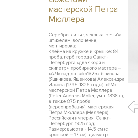
мастерской Петра
Мюллера
Серебро, литье, чеканка, резьба
штихелем, золочение,
монтировка;
Клейма на кружке и крышке: 84
проба, герб города Санкт-
Петербурга «два якоря и
скипетр», пробирного мастера –
«А.Я» над датой «1825» Яшинова
(Яшинкова, Яшенкова) Александра
Ильича (1795-1826 годы), «РМ»
мастерской Петра Мюллера
(Peter Andreas Moller, ум. в 1838 г.),
а также 875 проба
(переопробация); мастерская
Петра Мюллера (Мёллера);
Российская империя, Санкт-
Петербург, 1825 год;
Размер: высота - 14,5 см (с
крышкой – 17 см), диаметр