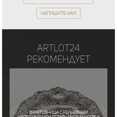
Напишите нам
ArtLot24
рекомендует
Фруктовница с рельефным