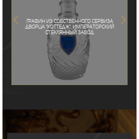
Графин из собственного сервиза
дворца "Коттедж". Императорский
стеклянный завод