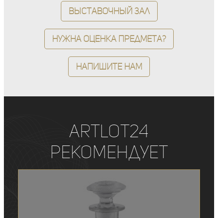
Выставочный зал
Нужна оценка предмета?
Напишите нам
ArtLot24
рекомендует