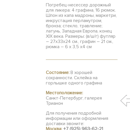
Погребец-несессер дорожный
для ликера: 4 графина, 16 рюмок.
Шпон из капа мадроны, маркетри,
инкрустация перламутром,
бронза; стекло, травление;
латунь, Западная Европа, конец
XIX века. Размеры: (в/ш/г) футляр
– 27х33х24 см., графин – 21 см.,
рюмка – 6 x 3,5 x4 см
Состояние:
В хорошей
сохранности. Склейка на
горлышке одного графина
Местоположение:
Санкт-Петербург, галерея
Трианон
Для получения подробной
информации или оформления
доставки звоните:
Москва:
+7 (925) 963-62-21