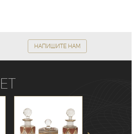
Напишите нам
ет