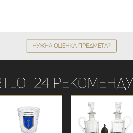
Нужна оценка предмета?
rtLot24 рекоменду