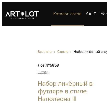
Каталог лотов
SALE
Ус
Публикации
Контакты
Все лоты
Стекло
Набор ликёрный в фу
Лот №5858
Назад
Набор ликёрный в
футляре в стиле
Наполеона III