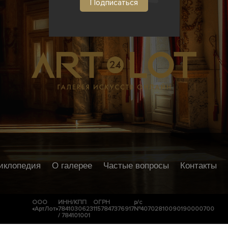
иклопедия
О галерее
Частые вопросы
Контакты
ООО
ИНН/КПП
ОГРН
р/с
«АртЛот»
7841030623
1157847376917
№40702810090190000700
/ 784101001