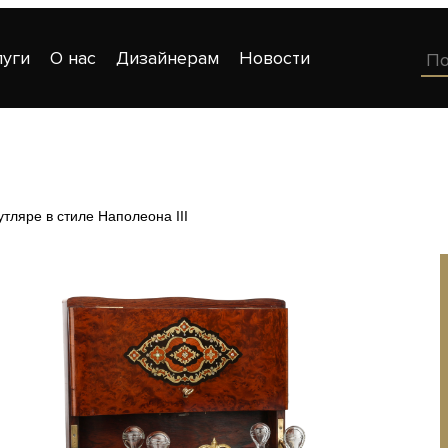
луги
О нас
Дизайнерам
Новости
тляре в стиле Наполеона III