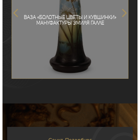
Ваза «Болотные цветы и кувшинки»
мануфактуры Эмиля Галле