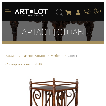
0
Артлот | Столы
Каталог
Галерея Артлот
Мебель
Столы
Цена
Сортировать по: