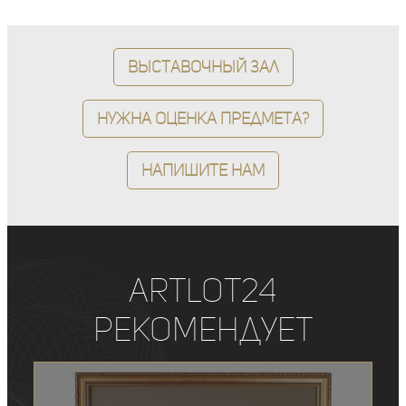
Выставочный зал
Нужна оценка предмета?
Напишите нам
ArtLot24
рекомендует