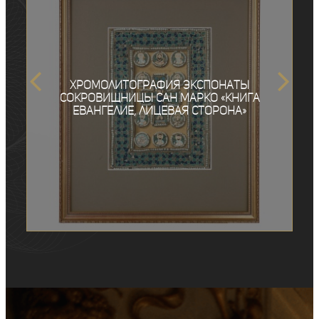
Хромолитография экспонаты
сокровищницы Сан Марко «Книга
Евангелие, лицевая сторона»