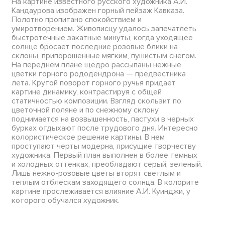
На картине известного русского художника А.И.
Кандаурова изображен горный пейзаж Кавказа.
Полотно пропитано спокойствием и
умиротворением. Живописцу удалось запечатлеть
быстротечные закатные минуты, когда уходящее
солнце бросает последние розовые блики на
склоны, припорошенные мягким, пушистым снегом.
На переднем плане щедро рассыпаны нежные
цветки горного рододендрона — предвестника
лета. Крутой поворот горного ручья придает
картине динамику, контрастируя с общей
статичностью композиции. Взгляд скользит по
цветочной поляне и по снежному склону
поднимается на возвышенность, пастухи в черных
бурках отдыхают после трудового дня. Интересно
колористическое решение картины. В нем
проступают черты модерна, присущие творчеству
художника. Первый план выполнен в более темных
и холодных оттенках, преобладают серый, зеленый.
Лишь нежно-розовые цветы вторят светлым и
теплым отблескам заходящего солнца. В колорите
картине прослеживается влияние А.И. Куинджи, у
которого обучался художник.