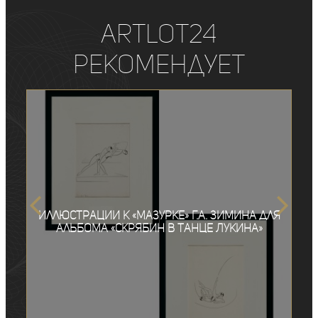
ArtLot24
рекомендует
Иллюстрации к «Мазурке» Г.А. Зимина для
альбома «Скрябин в танце Лукина»