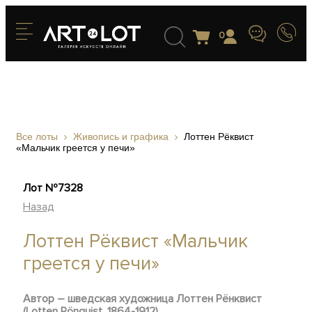
0
Все лоты
Живопись и графика
Лоттен Рёквист
«Мальчик греется у печи»
Лот №7328
Назад
Лоттен Рёквист «Мальчик
греется у печи»
Автор – шведская художница Лоттен Рёнквист
(Lotten Rönquist, 1864-1912)