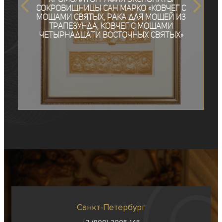
сокровищницы Сан Марко «Ковчег с
мощами святых, Рака для мощей из
Трапезунда, Ковчег с мощами
четырнадцати восточных святых»
Санкт-Петербург