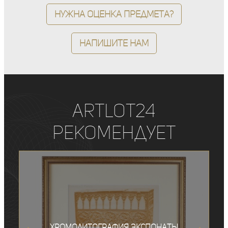
Нужна оценка предмета?
Напишите нам
ArtLot24
рекомендует
Хромолитография экспонаты