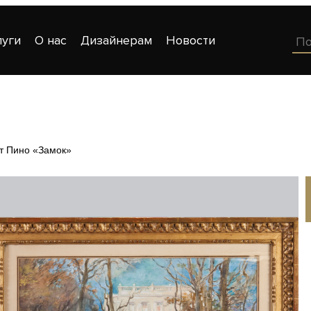
луги
О нас
Дизайнерам
Новости
т Пино «Замок»