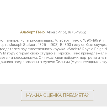
Альберт Пино
(Albert Pinot, 1875-1962)
ст, акварелист и рисовальщик.
Альберт Пино с 1890-1899 гг.
та (Joseph Stallaert ,1825 - 1903). В 1893 году он был соу
редседателем художественного кружка «Société Royale Belge de
 1919 году открыл свою студию в Париже. Пино принадлежал к
вета импрессионизма. Он писал свои пейзажи, портреты и на
дожника представлены в музеях Бельгии (Музей изящных иску
Нужна оценка предмета?