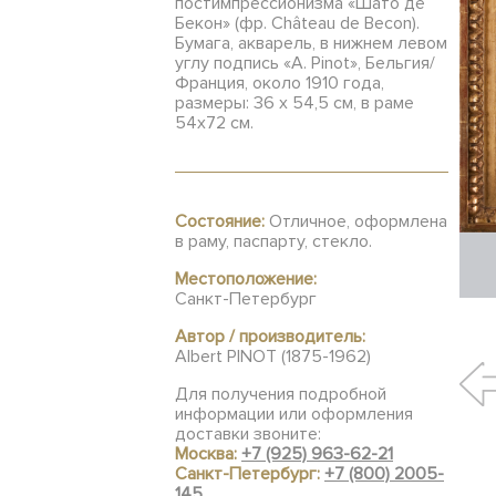
постимпрессионизма «Шато де
Бекон» (фр. Château de Becon).
Бумага, акварель, в нижнем левом
углу подпись «A. Pinot», Бельгия/
Франция, около 1910 года,
размеры: 36 х 54,5 см, в раме
54х72 см.
Состояние:
Отличное, оформлена
в раму, паспарту, стекло.
Местоположение:
Санкт-Петербург
Автор / производитель:
Albert PINOT (1875-1962)
Для получения подробной
информации или оформления
доставки звоните:
Москва:
+7 (925) 963-62-21
Санкт-Петербург:
+7 (800) 2005-
145