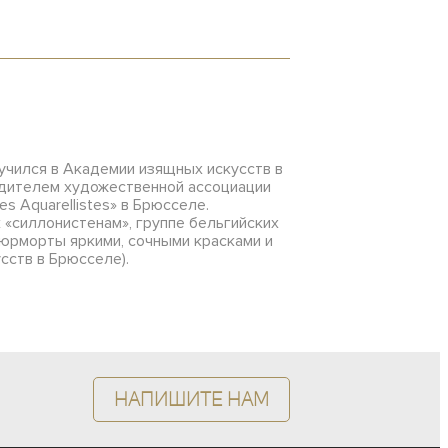
 учился в Академии изящных искусств в
чредителем художественной ассоциации
s Aquarellistes» в Брюсселе.
 «силлонистенам», группе бельгийских
тюрморты яркими, сочными красками и
сств в Брюсселе).
Напишите нам