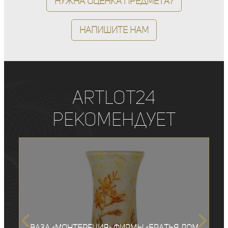
Нужна оценка предмета?
Напишите нам
ArtLot24
рекомендует
Ваза «Монтбреция» фирмы «Братья Дом