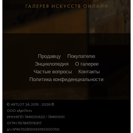
Продавцу
Покупателю
Энциклопедия
О галерее
Частые вопросы
Контакты
Политика конфиденциальности
© ARTLOT 24, 2015 - 2026 ©
ООО «АртЛот»
ИНН/КПП 7841030623 / 784101001
ОГРН 1157847376917
р/с №40702810090190000700