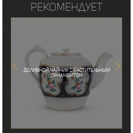
рекомендует
Доливной чайник c растительным
орнаментом