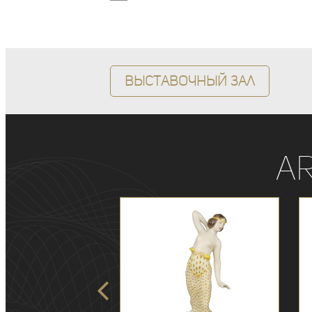
Выставочный зал
A