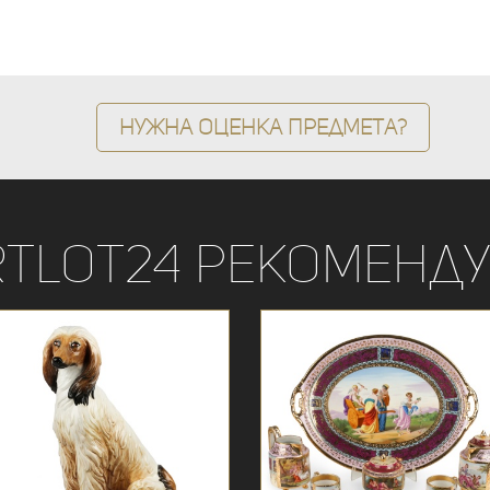
Нужна оценка предмета?
rtLot24 рекоменду