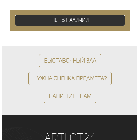
Нет в наличии
Выставочный зал
Нужна оценка предмета?
Напишите нам
ArtLot24