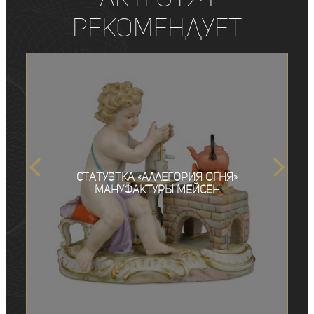
рекомендует
Статуэтка «Аллегория огня»
мануфактуры Мейсен