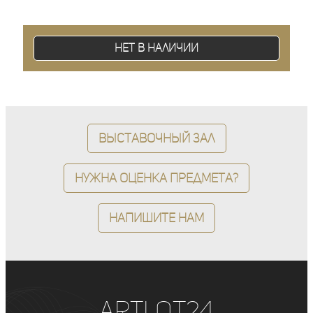
Нет в наличии
Выставочный зал
Нужна оценка предмета?
Напишите нам
ArtLot24