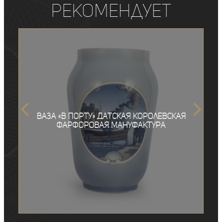
рекомендует
Ваза «В порту» Датская Королевская
фарфоровая мануфактура