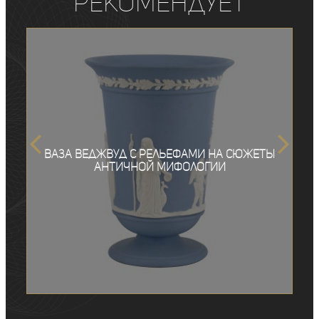
рекомендует
Ваза Веджвуд с рельефами на сюжеты
античной мифологии