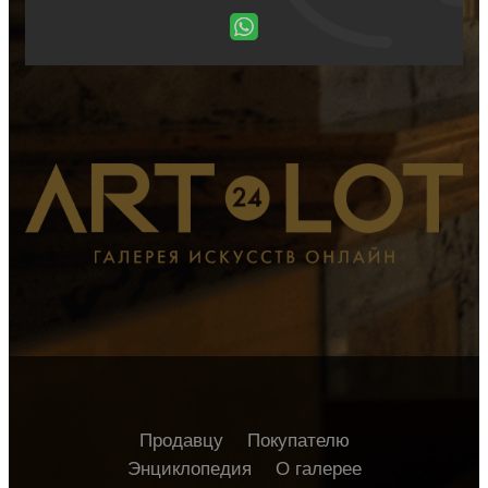
Продавцу
Покупателю
Энциклопедия
О галерее