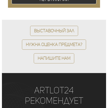
Выставочный зал
Нужна оценка предмета?
Напишите нам
ArtLot24
рекомендует