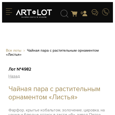
0
Все лоты
Чайная пара с растительным орнаментом
«Листья»
Лот №4982
Назад
Чайная пара с растительным
орнаментом «Листья»
Фарфор, крытье кобальтом, золочение, цировка, на
чашке и блюдце оттиск в тесте «Ф», завод Петра