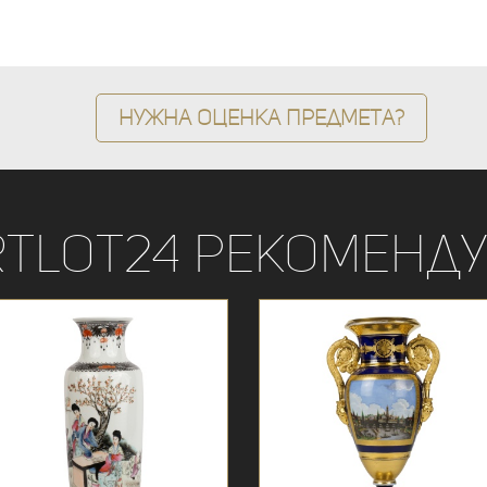
Нужна оценка предмета?
rtLot24 рекоменду