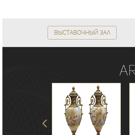
Выставочный зал
A