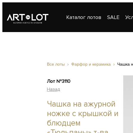
Каталог лотов
SALE
Ус
Публикации
Контакты
Все лоты
Фарфор и керамика
Чашка н
Лот №3110
Назад
Чашка на ажурной
ножке с крышкой и
блюдцем
«Тюльпаны» т-ва