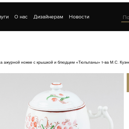
луги
О нас
Дизайнерам
Новости
а ажурной ножке с крышкой и блюдцем «Тюльпаны» т-ва М.С. Кузн