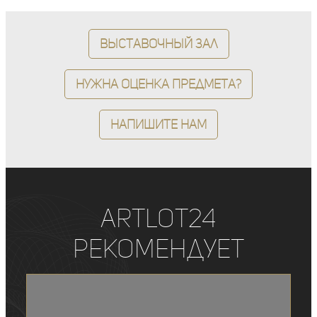
Выставочный зал
Нужна оценка предмета?
Напишите нам
ArtLot24
рекомендует