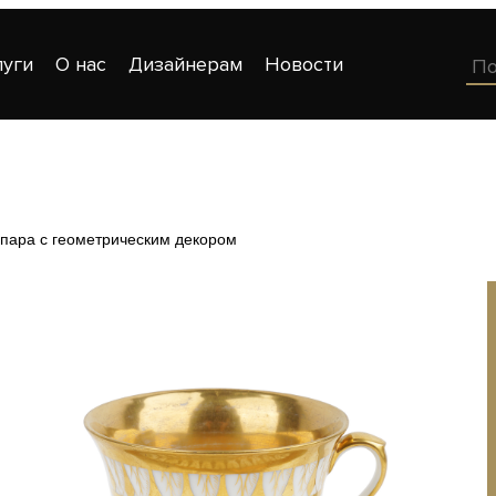
луги
О нас
Дизайнерам
Новости
пара c геометрическим декором