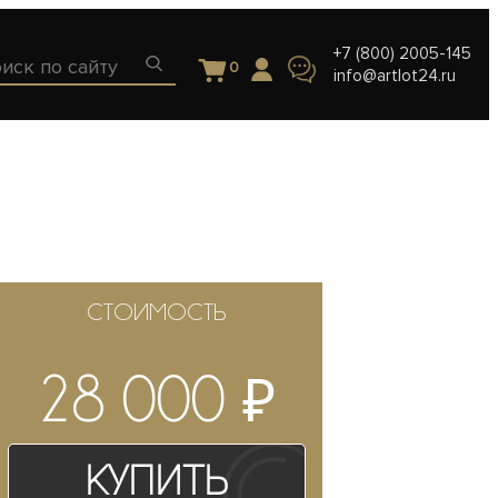
+7 (800) 2005-145
0
info@artlot24.ru
СТОИМОСТЬ
₽
28 000
Купить