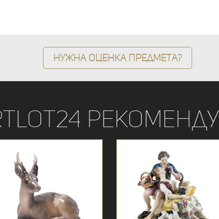
Нужна оценка предмета?
rtLot24 рекоменду