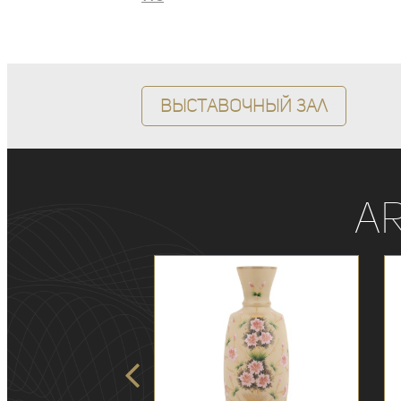
Выставочный зал
A