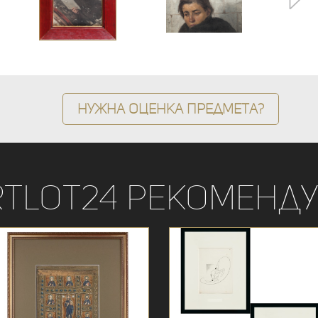
Нужна оценка предмета?
rtLot24 рекоменду