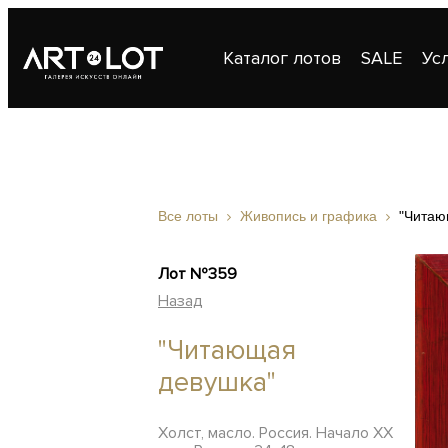
Каталог лотов
SALE
Ус
Публикации
Контакты
Все лоты
Живопись и графика
"Читаю
Лот №359
Назад
"Читающая
девушка"
Холст, масло. Россия. Начало ХХ