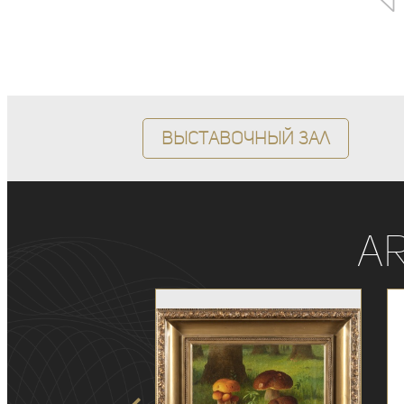
Выставочный зал
A