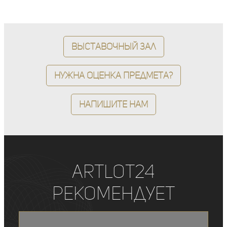
Выставочный зал
Нужна оценка предмета?
Напишите нам
ArtLot24
рекомендует