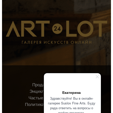
Продавцу
Покупателю
Энциклопедия
О галерее
Екатерина
Частые вопросы
Контакты
Здравствуйте! Вы в онлайн-
галерее Suslov Fine Arts. Буду
Политика конфиденциальности
рада ответить на вопросы о
любом предмете.