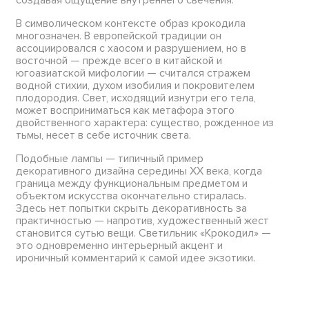
В символическом контексте образ крокодила
многозначен. В европейской традиции он
ассоциировался с хаосом и разрушением, но в
восточной — прежде всего в китайской и
югоазиатской мифологии — считался стражем
водной стихии, духом изобилия и покровителем
плодородия. Свет, исходящий изнутри его тела,
может восприниматься как метафора этого
двойственного характера: существо, рожденное из
тьмы, несет в себе источник света.
Подобные лампы — типичный пример
декоративного дизайна середины XX века, когда
граница между функциональным предметом и
объектом искусства окончательно стиралась.
Здесь нет попытки скрыть декоративность за
практичностью — напротив, художественный жест
становится сутью вещи. Светильник «Крокодил» —
это одновременно интерьерный акцент и
ироничный комментарий к самой идее экзотики.