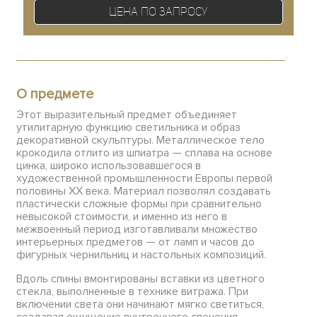
Цена по запросу
О предмете
Этот выразительный предмет объединяет
утилитарную функцию светильника и образ
декоративной скульптуры. Металлическое тело
крокодила отлито из шпиатра — сплава на основе
цинка, широко использовавшегося в
художественной промышленности Европы первой
половины XX века. Материал позволял создавать
пластически сложные формы при сравнительно
невысокой стоимости, и именно из него в
межвоенный период изготавливали множество
интерьерных предметов — от ламп и часов до
фигурных чернильниц и настольных композиций.
Вдоль спины вмонтированы вставки из цветного
стекла, выполненные в технике витража. При
включении света они начинают мягко светиться,
создавая ощущение внутреннего свечения.