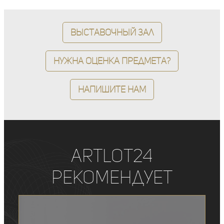
Выставочный зал
Нужна оценка предмета?
Напишите нам
ArtLot24
рекомендует