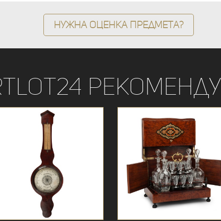
Нужна оценка предмета?
rtLot24 рекоменду