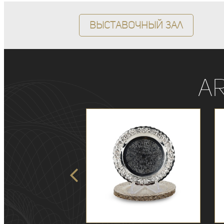
Выставочный зал
A