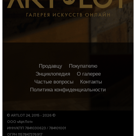
Продавцу
Покупателю
Энциклопедия
О галерее
Частые вопросы
Контакты
Политика конфиденциальности
© ARTLOT 24, 2015 - 2026 ©
ООО «АртЛот»
ИНН/КПП 7841030623 / 784101001
ОГРН 1157847376917