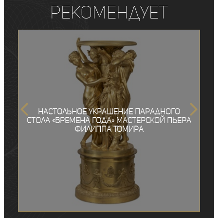
рекомендует
Настольное украшение парадного
стола «Времена года» мастерской Пьера
Филиппа Томира