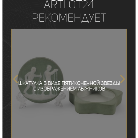
ArtLot24
рекомендует
Шкатулка в виде пятиконечной звезды
с изображением лыжников