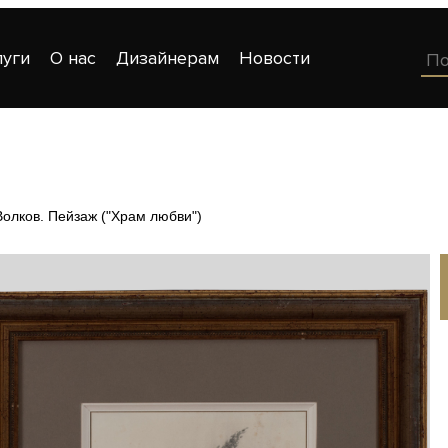
луги
О нас
Дизайнерам
Новости
олков. Пейзаж ("Храм любви")