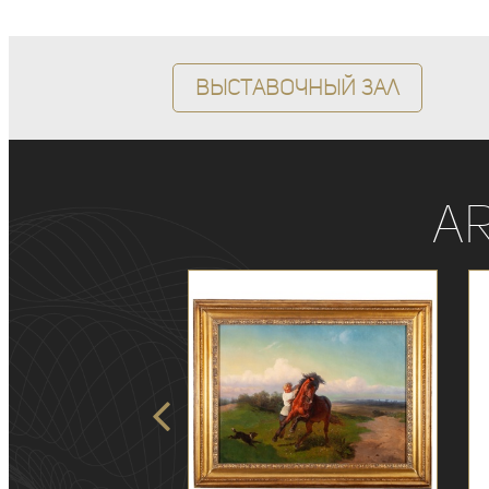
Выставочный зал
A