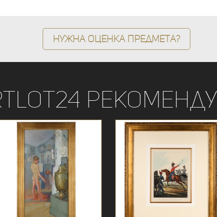
Нужна оценка предмета?
rtLot24 рекоменду