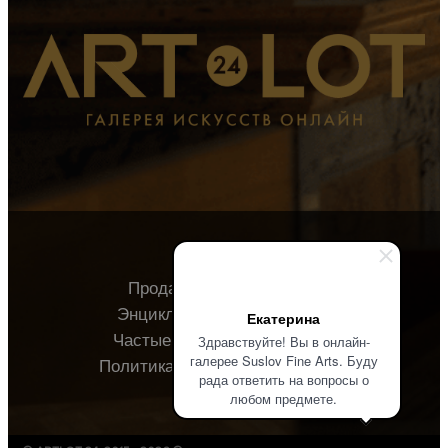
Продавцу
Покупателю
Энциклопедия
О галерее
Екатерина
Частые вопросы
Контакты
Здравствуйте! Вы в онлайн-
галерее Suslov Fine Arts. Буду
Политика конфиденциальности
рада ответить на вопросы о
любом предмете.