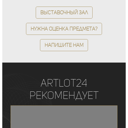
Выставочный зал
Нужна оценка предмета?
Напишите нам
ArtLot24
рекомендует