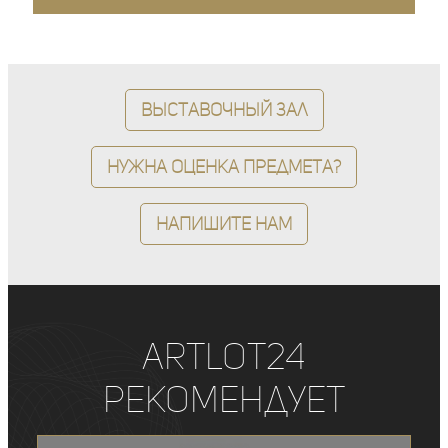
Выставочный зал
Нужна оценка предмета?
Напишите нам
ArtLot24
рекомендует