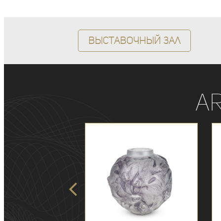
Выставочный зал
A