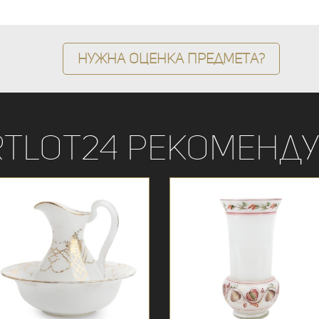
Нужна оценка предмета?
rtLot24 рекоменду