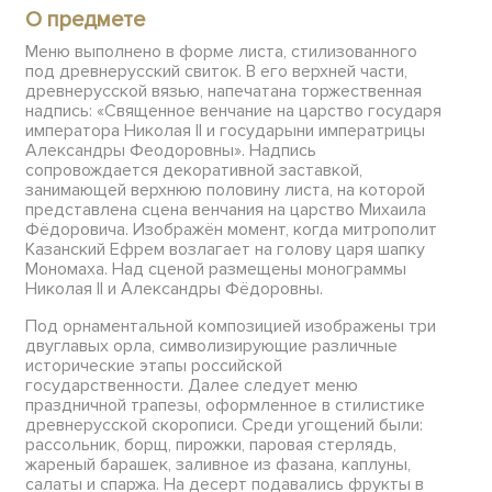
О предмете
Меню выполнено в форме листа, стилизованного
под древнерусский свиток. В его верхней части,
древнерусской вязью, напечатана торжественная
надпись: «Священное венчание на царство государя
императора Николая II и государыни императрицы
Александры Феодоровны». Надпись
сопровождается декоративной заставкой,
занимающей верхнюю половину листа, на которой
представлена сцена венчания на царство Михаила
Фёдоровича. Изображён момент, когда митрополит
Казанский Ефрем возлагает на голову царя шапку
Мономаха. Над сценой размещены монограммы
Николая II и Александры Фёдоровны.
Под орнаментальной композицией изображены три
двуглавых орла, символизирующие различные
исторические этапы российской
государственности. Далее следует меню
праздничной трапезы, оформленное в стилистике
древнерусской скорописи. Среди угощений были:
рассольник, борщ, пирожки, паровая стерлядь,
жареный барашек, заливное из фазана, каплуны,
салаты и спаржа. На десерт подавались фрукты в