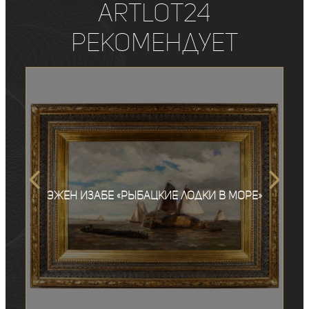
ArtLot24
рекомендует
Эжен Изабе «Рыбацкие лодки в море»