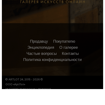
Продавцу
Покупателю
Энциклопедия
О галерее
Частые вопросы
Контакты
Политика конфиденциальности
© ARTLOT 24, 2015 - 2026 ©
ООО «АртЛот»
ИНН/КПП 7841030623 / 784101001
ОГРН 1157847376917
р/с №40702810090190000700