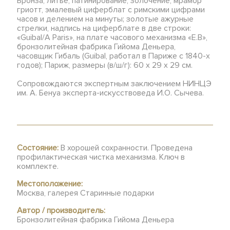
Бронза, литье, патинирование, золочение, мрамор
гриотт, эмалевый циферблат с римскими цифрами
часов и делением на минуты; золотые ажурные
стрелки, надпись на циферблате в две строки:
«Guibal/A Paris», на плате часового механизма «Е.В»,
бронзолитейная фабрика Гийома Деньера,
часовщик Гибаль (Guibal, работал в Париже с 1840-х
годов); Париж, размеры (в/ш/г): 60 х 29 х 29 см.
Сопровождаются экспертным заключением НИНЦЭ
им. А. Бенуа эксперта-искусствоведа И.О. Сычева.
Состояние:
В хорошей сохранности. Проведена
профилактическая чистка механизма. Ключ в
комплекте.
Местоположение:
Москва, галерея Старинные подарки
Автор / производитель:
Бронзолитейная фабрика Гийома Деньера