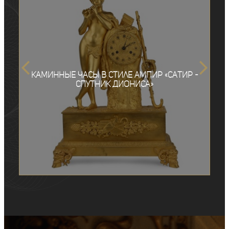
Каминные часы в стиле ампир «Сатир -
спутник Диониса»