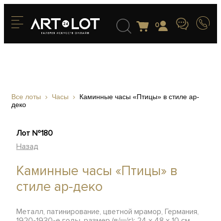
0
Все лоты
Часы
Каминные часы «Птицы» в стиле ар-
деко
Лот №180
Назад
Каминные часы «Птицы» в
стиле ар-деко
Металл, патинирование, цветной мрамор, Германия,
1920-1930-е годы, размер (в/ш/г): 24 х 48 х 10 см