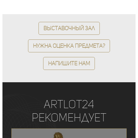
Выставочный зал
Нужна оценка предмета?
Напишите нам
ArtLot24
рекомендует