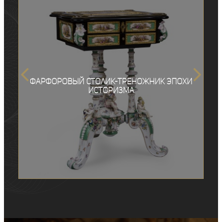
Фарфоровый столик-треножник эпохи
историзма