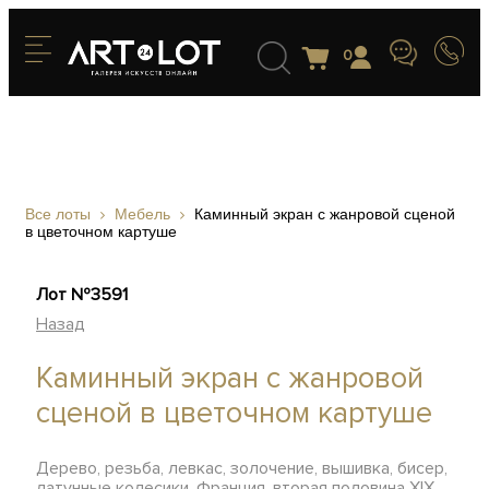
0
Все лоты
Мебель
Каминный экран с жанровой сценой
в цветочном картуше
Лот №3591
Назад
Каминный экран с жанровой
сценой в цветочном картуше
Дерево, резьба, левкас, золочение, вышивка, бисер,
латунные колесики, Франция, вторая половина XIX