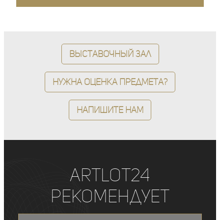
Выставочный зал
Нужна оценка предмета?
Напишите нам
ArtLot24
рекомендует