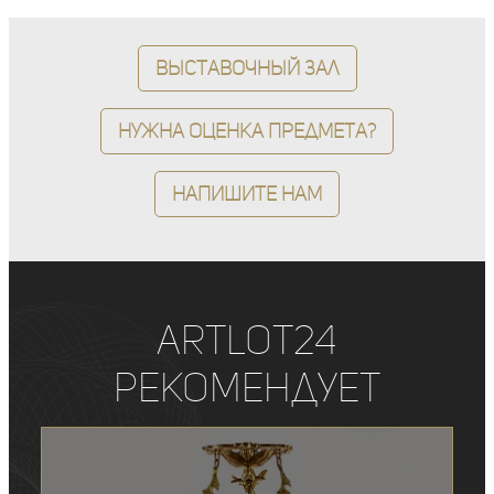
Выставочный зал
Нужна оценка предмета?
Напишите нам
ArtLot24
рекомендует