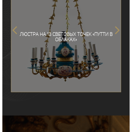
Люстра на 13 световых точек «Путти в
облаках»