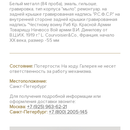
Белый металл (84 проба), эмаль, гильоше,
гравировка, тип корпуса "мыло", ремонтуар. на
задней крышке гравированная надпись "Р.С.Ф.С.Р." на
внутренней стороне задней крышки гравированная
надпись "Честному воину Раб Кр. Красной Армии
Товарищу Начвосо 8ой армии В.И. Динилову от
В.Ц.И.К. 1919 г." L. Courvoisier&Co., Франция, начало
ХХ века, размер -55 мм
Состояние:
Потертости. На ходу. Галерея не несет
ответственность за работу механизма.
Местоположение:
Санкт-Петербург
Для получения подробной информации или
оформления доставки звоните:
Москва:
+7 (925) 963-62-21
Санкт-Петербург:
+7 (800) 2005-145