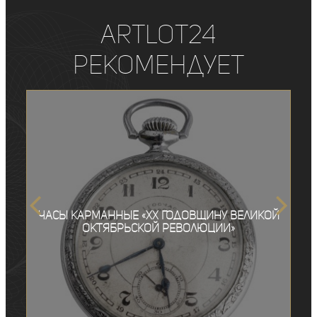
ArtLot24
рекомендует
Часы карманные «ХХ Годовщину Великой
Октябрьской Революции»