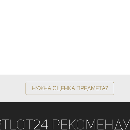
Нужна оценка предмета?
rtLot24 рекоменду